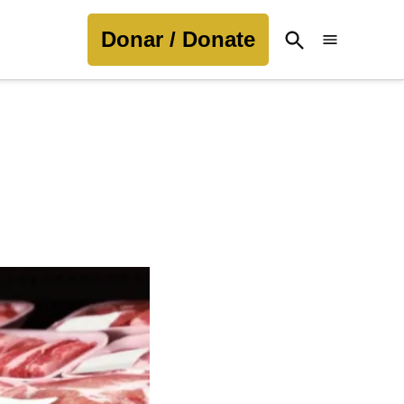
Donar / Donate
Open
Search