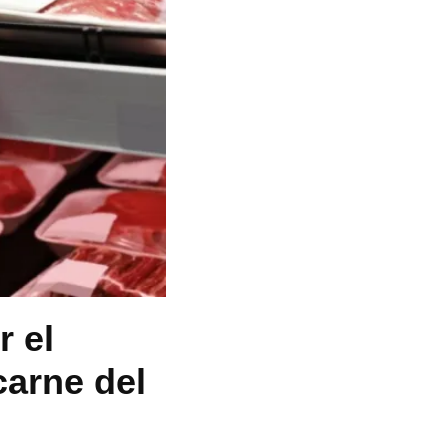
 el
carne del