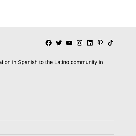
Facebook
Twitter
YouTube
Instagram
Linkedin
Pinterest
Tik
tok
ation in Spanish to the Latino community in