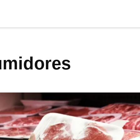
cia
tu apoyo
.
umidores
Donar