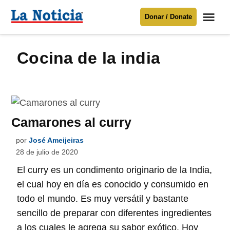
Saltar
Me
Donar / Donate
al
La
Noticia
contenido
cocina de la india
Para mantenerte informado necesitamos
tu apoyo
.
Donar
Camarones al curry
por
José Ameijeiras
28 de julio de 2020
El curry es un condimento originario de la India,
el cual hoy en día es conocido y consumido en
todo el mundo. Es muy versátil y bastante
sencillo de preparar con diferentes ingredientes
a los cuales le agrega su sabor exótico. Hoy