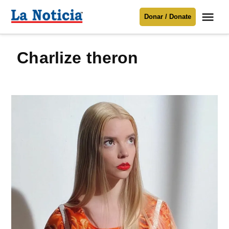
Saltar
Me
Donar / Donate
al
La
Noticia
contenido
charlize theron
Para mantenerte informado necesitamos
tu apoyo
.
Donar