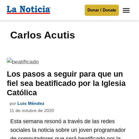
Saltar
Me
Donar / Donate
al
La
Noticia
contenido
Carlos Acutis
Para mantenerte informado necesitamos
tu apoyo
.
Donar
Los pasos a seguir para que un
fiel sea beatificado por la Iglesia
Católica
por
Luis Méndez
11 de octubre de 2020
Esta semana resonó a través de las redes
sociales la noticia sobre un joven programador
de computadores que será beatificado por la