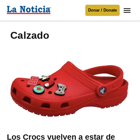
Saltar
Me
Donar / Donate
al
La
Noticia
contenido
Calzado
Para mantenerte informado necesitamos
tu apoyo
.
Donar
Los Crocs vuelven a estar de