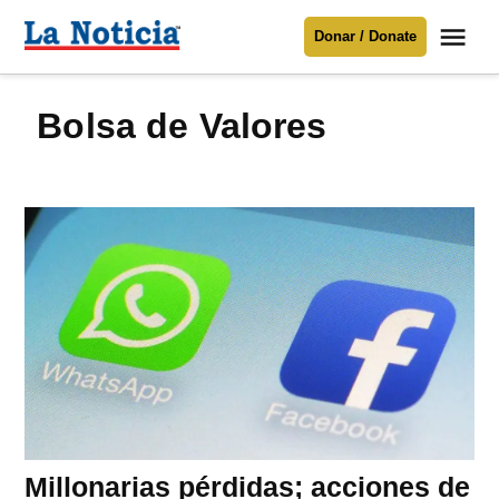
Saltar
Me
Donar / Donate
al
La
Noticia
contenido
Bolsa de Valores
Para mantenerte informado necesitamos
tu apoyo
.
Donar
Millonarias pérdidas; acciones de