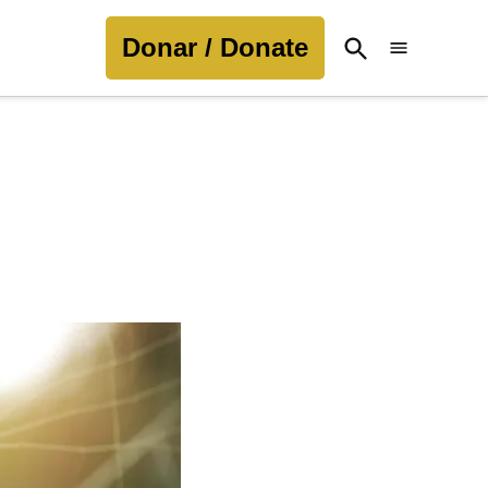
Donar / Donate
Open
Search