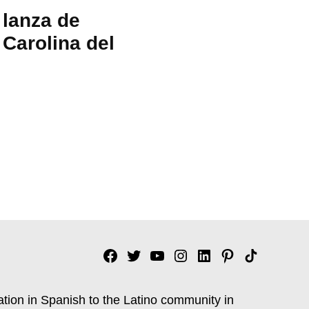
 lanza de
 Carolina del
Facebook
Twitter
YouTube
Instagram
Linkedin
Pinterest
Tik
tok
ation in Spanish to the Latino community in