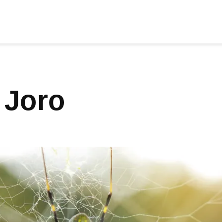
cia
tu apoyo
.
a Joro
Donar