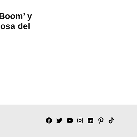
‘Boom’ y
tosa del
Facebook
Twitter
YouTube
Instagram
Linkedin
Pinterest
Tik
tok