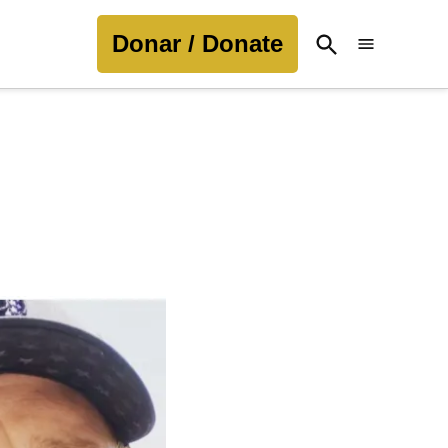
Donar / Donate
Open
Search