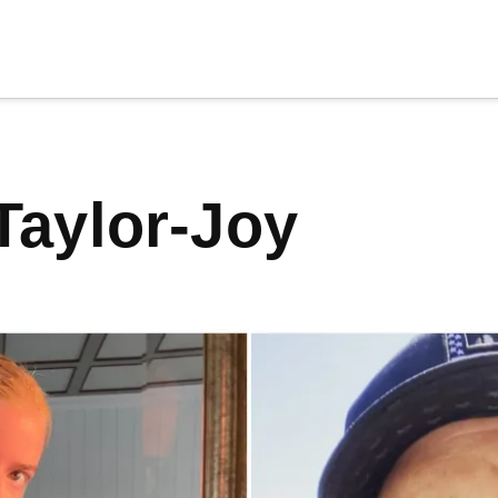
cia
tu apoyo
.
 Taylor-Joy
Donar