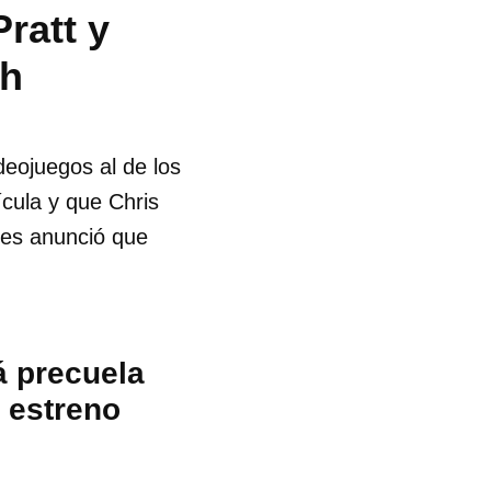
ratt y
ch
deojuegos al de los
cula y que Chris
res anunció que
á precuela
 estreno