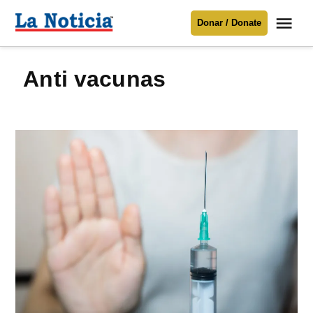
Saltar
Me
Donar / Donate
al
La
Noticia
contenido
anti vacunas
Para mantenerte informado necesitamos
tu apoyo
.
Donar