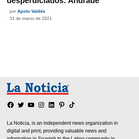
desperdiciados: Andrade
por
Apolo Valdés
31 de marzo de 2021
Facebook
Twitter
YouTube
Instagram
Linkedin
Pinterest
Tik
tok
La Noticia, is an independent news organization in
digital and print, providing valuable news and
information in Spanish to the Latino community in