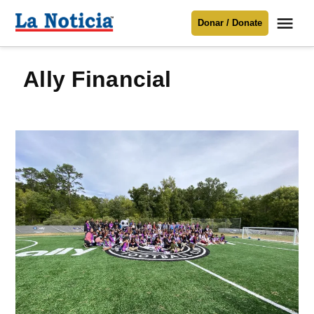
Saltar
Me
Donar / Donate
al
La
Noticia
contenido
Ally Financial
Para mantenerte informado necesitamos
tu apoyo
.
Donar