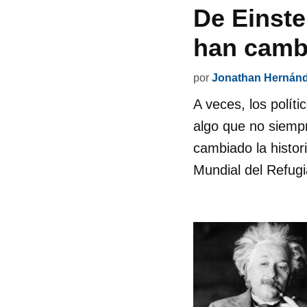
De Einste
han cambi
por
Jonathan Hernán
A veces, los políti
algo que no siemp
cambiado la histor
Mundial del Refugia