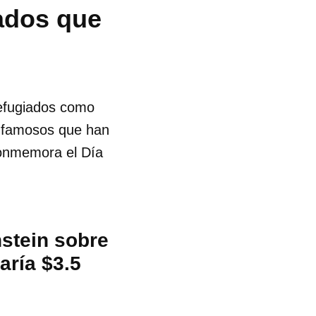
iados que
 refugiados como
s famosos que han
conmemora el Día
stein sobre
zaría $3.5