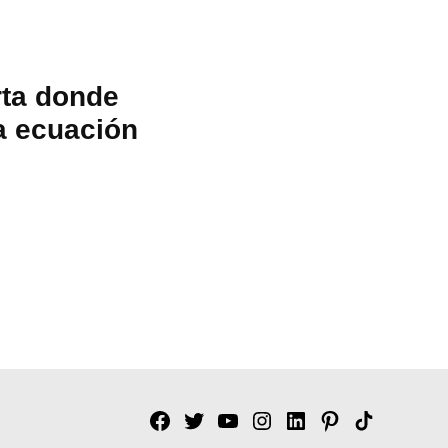
rta donde
a ecuación
Facebook
Twitter
YouTube
Instagram
Linkedin
Pinterest
Tik