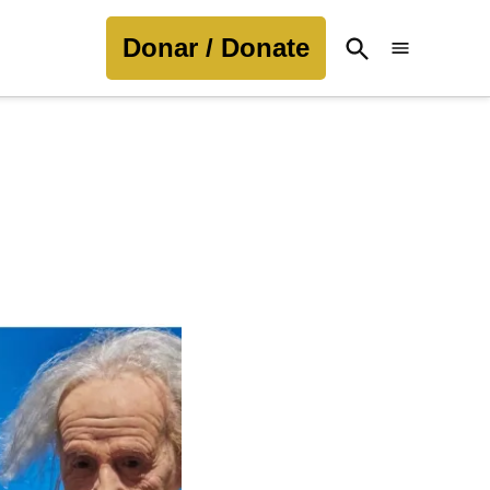
Donar / Donate
Open
Search