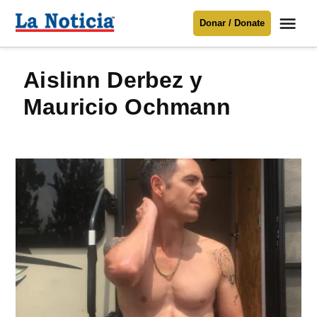
Saltar
Me
Donar / Donate
al
La
Noticia
contenido
Aislinn Derbez y
Para mantenerte informado necesitamos
tu apoyo
.
Mauricio Ochmann
Donar