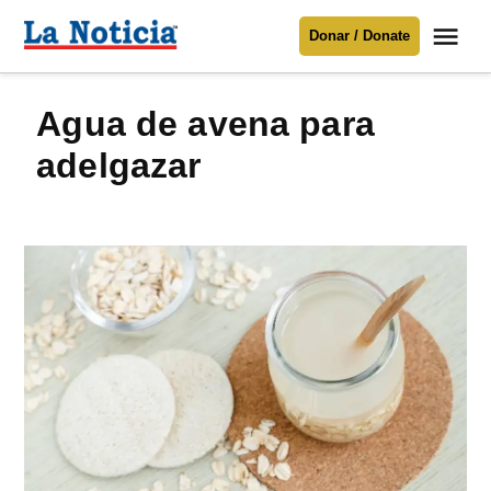
Saltar
Me
Donar / Donate
al
La
Noticia
contenido
agua de avena para
Para mantenerte informado necesitamos
tu apoyo
.
adelgazar
Donar