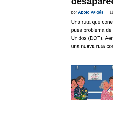
desapare
por
Apolo Valdés
1
Una ruta que conec
pues problema del
Unidos (DOT). Aer
una nueva ruta con