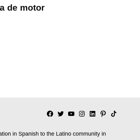
la de motor
Facebook
Twitter
YouTube
Instagram
Linkedin
Pinterest
Tik
tok
ation in Spanish to the Latino community in