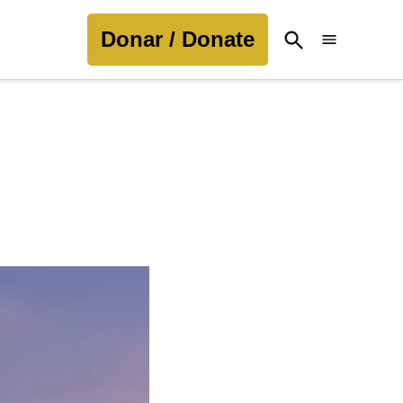
Donar / Donate
Open
Search