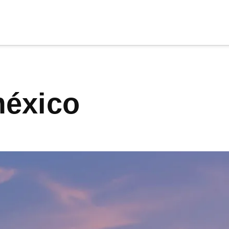
cia
tu apoyo
.
méxico
Donar