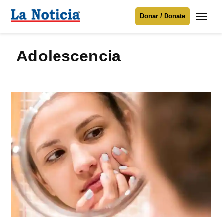
Saltar
Me
Donar / Donate
al
La
Noticia
contenido
adolescencia
Para mantenerte informado necesitamos
tu apoyo
.
Donar