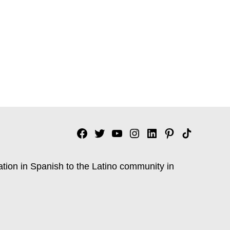
Facebook
Twitter
YouTube
Instagram
Linkedin
Pinterest
Tik
tok
ation in Spanish to the Latino community in