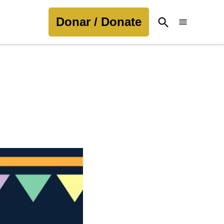
Donar / Donate
Open
Search