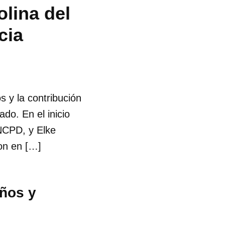
lina del
cia
 y la contribución
ado. En el inicio
NCPD, y Elke
on en […]
iños y