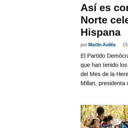
Así es co
Norte cel
Hispana
por
Martín Avilés
15
El Partido Demócra
que han tenido los 
del Mes de la Her
Millan, president