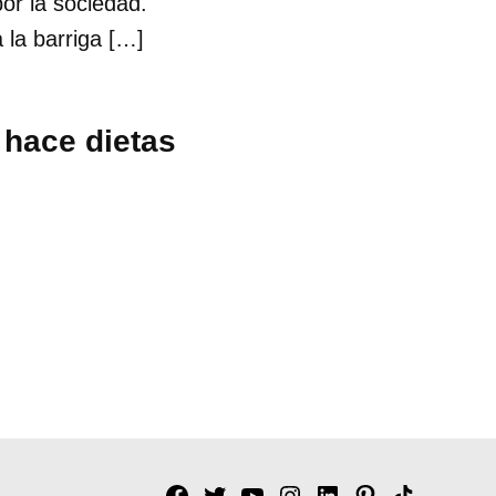
or la sociedad.
 la barriga […]
 hace dietas