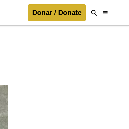
Donar / Donate
Open
Search