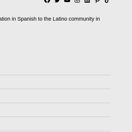
Facebook
Twitter
YouTube
Instagram
Linkedin
Pinterest
Tik
tok
ation in Spanish to the Latino community in