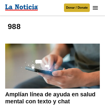
Saltar
Me
Donar / Donate
al
La
Noticia
contenido
988
Para mantenerte informado necesitamos
tu apoyo
.
Donar
Amplían línea de ayuda en salud
mental con texto y chat