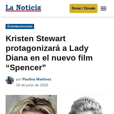
Saltar
Me
Donar / Donate
al
La
Noticia
contenido
Publicado
Entretenimiento
en
Para mantenerte informado necesitamos
tu apoyo
.
Kristen Stewart
Donar
protagonizará a Lady
Diana en el nuevo film
“Spencer”
por
Paulina Martinez
18 de junio de 2020