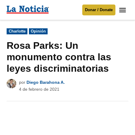
Saltar
Me
Donar / Donate
al
La
Noticia
contenido
Publicado
Charlotte
Opinión
en
Para mantenerte informado necesitamos
tu apoyo
.
Rosa Parks: Un
Donar
monumento contra las
leyes discriminatorias
por
Diego Barahona A.
4 de febrero de 2021