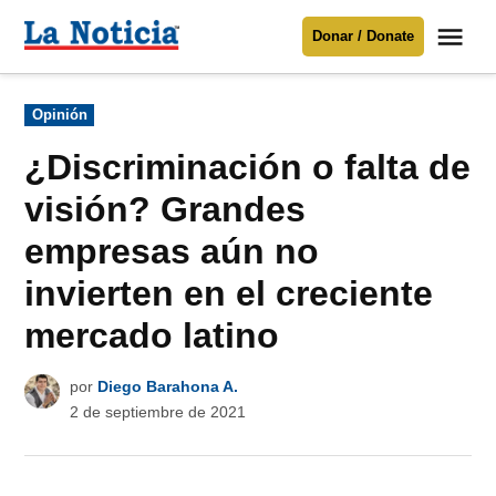
Saltar
Me
Donar / Donate
al
La
Noticia
contenido
Publicado
Opinión
en
Para mantenerte informado necesitamos
tu apoyo
.
¿Discriminación o falta de
Donar
visión? Grandes
empresas aún no
invierten en el creciente
mercado latino
por
Diego Barahona A.
2 de septiembre de 2021