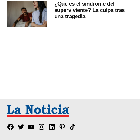
¿Qué es el síndrome del
superviviente? La culpa tras
una tragedia
Facebook
Twitter
YouTube
Instagram
Linkedin
Pinterest
Tik
tok