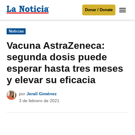
Saltar
Me
Donar / Donate
al
La
Noticia
contenido
Publicado
Noticias
en
Para mantenerte informado necesitamos
tu apoyo
.
Vacuna AstraZeneca:
Donar
segunda dosis puede
esperar hasta tres meses
y elevar su eficacia
por
Jeralí Giménez
3 de febrero de 2021