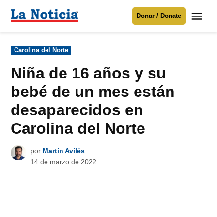
Saltar
Me
Donar / Donate
al
La
Noticia
contenido
Publicado
Carolina del Norte
en
Para mantenerte informado necesitamos
tu apoyo
.
Niña de 16 años y su
Donar
bebé de un mes están
desaparecidos en
Carolina del Norte
por
Martín Avilés
14 de marzo de 2022