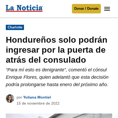
Saltar
Me
Donar / Donate
al
La
Noticia
contenido
Publicado
Charlotte
en
Para mantenerte informado necesitamos
tu apoyo
.
Hondureños solo podrán
Donar
ingresar por la puerta de
atrás del consulado
“Para mí esto es denigrante”, comentó el cónsul
Enrique Flores, quien adelantó que esta decisión
podría prolongarse hasta enero del próximo año.
por
Yuliana Montiel
15 de noviembre de 2022