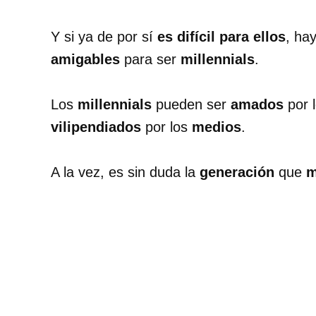
Y si ya de por sí
es difícil para ellos
, ha
amigables
para ser
millennials
.
Los
millennials
pueden ser
amados
por l
vilipendiados
por los
medios
.
A la vez, es sin duda la
generación
que
m