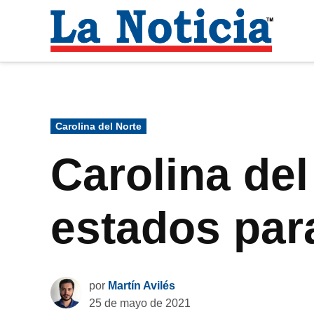
Saltar
al
La
contenido
Noti
Para mantenerte informado necesitamos
Publicado
Carolina del Norte
en
Carolina del
estados para
por
Martín Avilés
25 de mayo de 2021