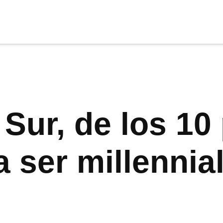
cia
tu apoyo
.
Donar
 Sur, de los 10
 ser millennial