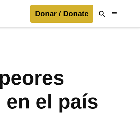
Donar / Donate
Open
Search
 peores
 en el país