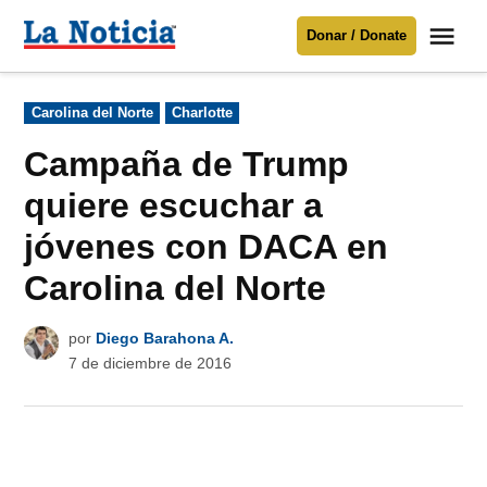
Saltar
Me
Donar / Donate
al
La
Noticia
contenido
Publicado
Carolina del Norte
Charlotte
en
Para mantenerte informado necesitamos
tu apoyo
.
Campaña de Trump
Donar
quiere escuchar a
jóvenes con DACA en
Carolina del Norte
por
Diego Barahona A.
7 de diciembre de 2016