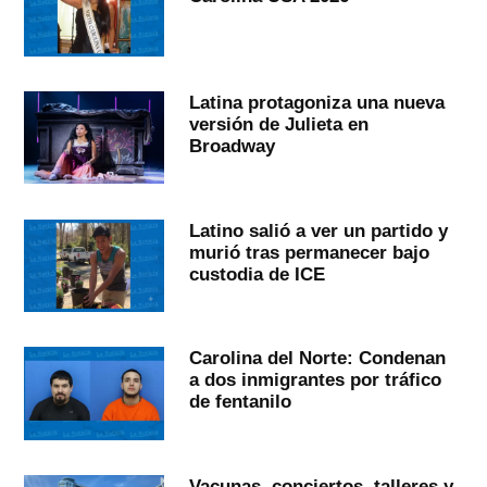
Latina protagoniza una nueva
versión de Julieta en
Broadway
Latino salió a ver un partido y
murió tras permanecer bajo
custodia de ICE
Carolina del Norte: Condenan
a dos inmigrantes por tráfico
de fentanilo
Vacunas, conciertos, talleres y