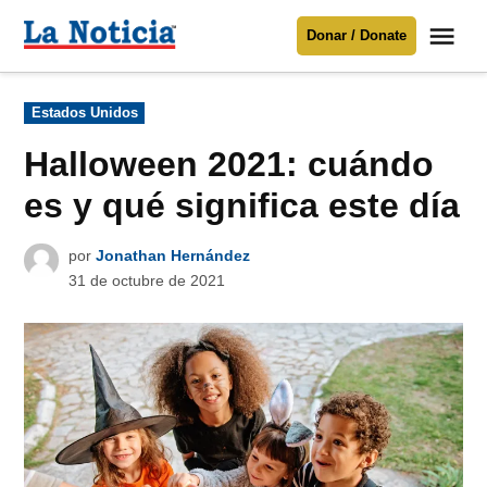
Saltar
Me
Donar / Donate
al
La
Noticia
contenido
Publicado
Estados Unidos
en
Para mantenerte informado necesitamos
tu apoyo
.
Halloween 2021: cuándo
Donar
es y qué significa este día
por
Jonathan Hernández
31 de octubre de 2021