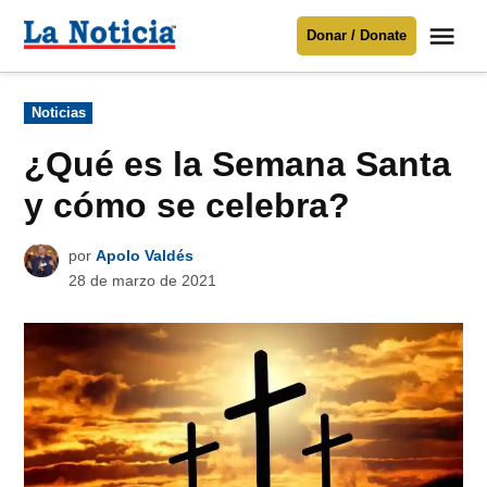
Saltar
Me
Donar / Donate
al
La
Noticia
contenido
Publicado
Noticias
en
Para mantenerte informado necesitamos
tu apoyo
.
¿Qué es la Semana Santa
Donar
y cómo se celebra?
por
Apolo Valdés
28 de marzo de 2021