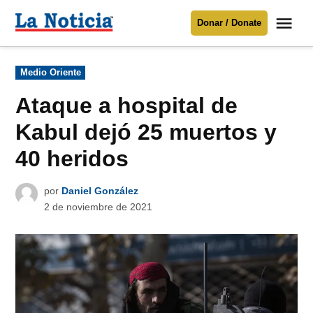
Saltar
Me
Donar / Donate
al
La
Noticia
contenido
Publicado
Medio Oriente
en
Para mantenerte informado necesitamos
tu apoyo
.
Ataque a hospital de
Donar
Kabul dejó 25 muertos y
40 heridos
por
Daniel González
2 de noviembre de 2021