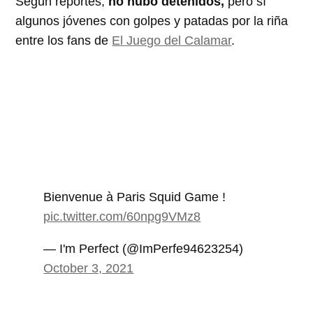
Según reportes,
no hubo detenidos,
pero sí
algunos jóvenes con golpes y patadas por la riña
entre los fans de
El Juego del Calamar
.
Bienvenue à Paris Squid Game !
pic.twitter.com/60npg9VMz8
— I'm Perfect (@ImPerfe94623254)
October 3, 2021