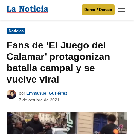
Saltar
Me
Donar / Donate
al
La
Noticia
contenido
Publicado
Noticias
en
Para mantenerte informado necesitamos
tu apoyo
.
Fans de ‘El Juego del
Donar
Calamar’ protagonizan
batalla campal y se
vuelve viral
por
Emmanuel Gutiérrez
7 de octubre de 2021