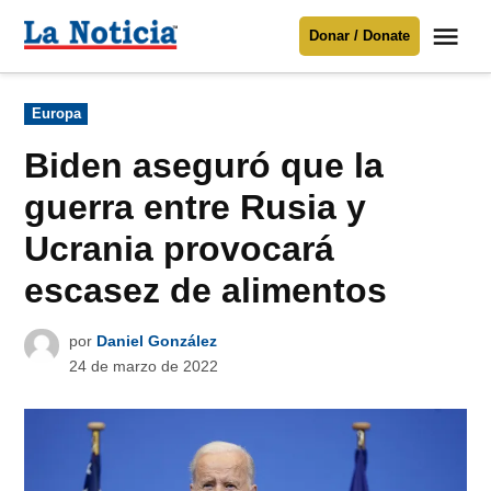
Saltar
Me
Donar / Donate
al
La
Noticia
contenido
Publicado
Europa
en
Para mantenerte informado necesitamos
tu apoyo
.
Biden aseguró que la
Donar
guerra entre Rusia y
Ucrania provocará
escasez de alimentos
por
Daniel González
24 de marzo de 2022