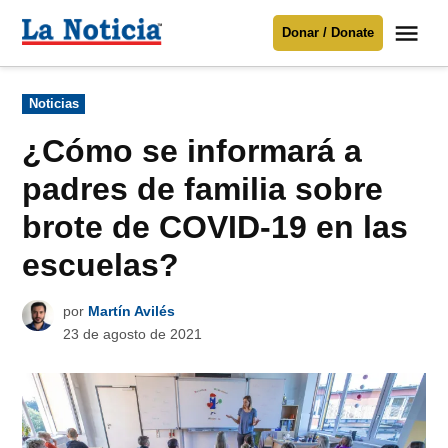
Saltar
Me
Donar / Donate
al
La
Noticia
contenido
Publicado
Noticias
en
Para mantenerte informado necesitamos
tu apoyo
.
¿Cómo se informará a
Donar
padres de familia sobre
brote de COVID-19 en las
escuelas?
por
Martín Avilés
23 de agosto de 2021