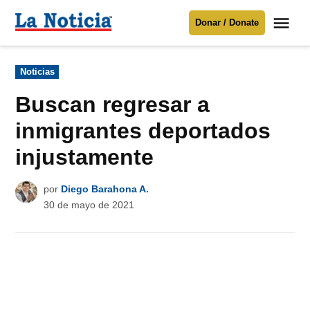
Saltar
Me
Donar / Donate
al
La
Noticia
contenido
Publicado
Noticias
en
Para mantenerte informado necesitamos
tu apoyo
.
Buscan regresar a
Donar
inmigrantes deportados
injustamente
por
Diego Barahona A.
30 de mayo de 2021