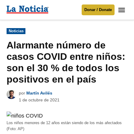
Saltar
Me
Donar / Donate
al
La
Noticia
contenido
Publicado
Noticias
en
Para mantenerte informado necesitamos
tu apoyo
.
Alarmante número de
Donar
casos COVID entre niños:
son el 30 % de todos los
positivos en el país
por
Martín Avilés
1 de octubre de 2021
Los niños menores de 12 años están siendo de los más afectados
(Foto: AP)