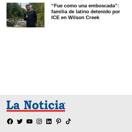
“Fue como una emboscada”:
familia de latino detenido por
ICE en Wilson Creek
Facebook
Twitter
YouTube
Instagram
Linkedin
Pinterest
Tik
tok