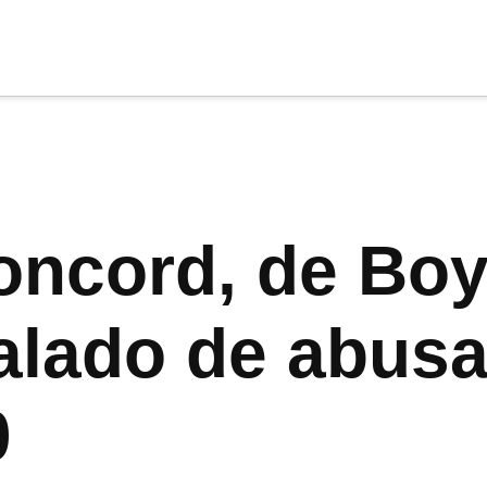
cia
tu apoyo
.
Donar
oncord, de Boy 
alado de abus
0