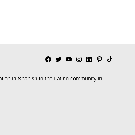
Facebook
Twitter
YouTube
Instagram
Linkedin
Pinterest
Tik
tok
ation in Spanish to the Latino community in