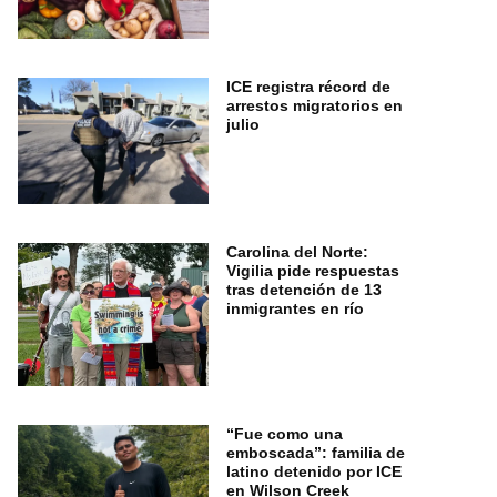
ICE registra récord de
arrestos migratorios en
julio
Carolina del Norte:
Vigilia pide respuestas
tras detención de 13
inmigrantes en río
“Fue como una
emboscada”: familia de
latino detenido por ICE
en Wilson Creek