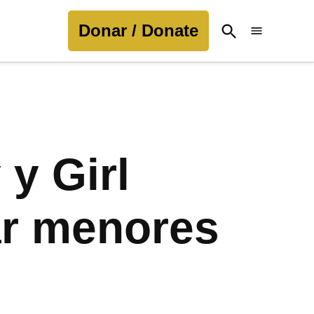
Donar / Donate
Open
Search
y Girl
ar menores