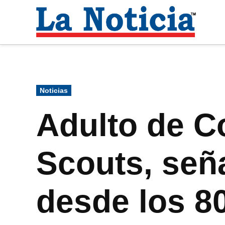
Saltar
al
La
contenido
Noti
Para mantenerte informado necesitamos
Publicado
Noticias
en
Adulto de C
Scouts, señ
desde los 8