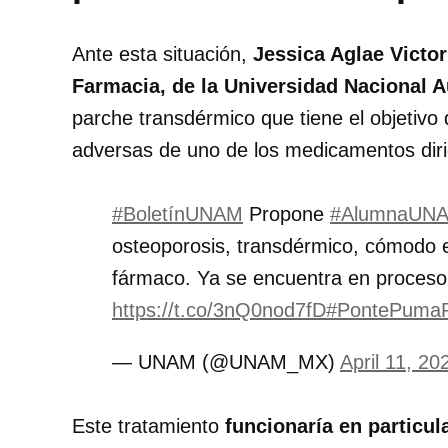
Ante esta situación,
Jessica Aglae Victor
Farmacia, de la Universidad Nacional
parche transdérmico que tiene el objetivo d
adversas de uno de los medicamentos dirig
#BoletínUNAM
Propone
#AlumnaUN
osteoporosis, transdérmico, cómodo e 
fármaco. Ya se encuentra en proceso
https://t.co/3nQ0nod7fD
#PontePuma
— UNAM (@UNAM_MX)
April 11, 20
Este tratamiento
funcionaría en particu