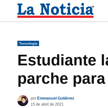
Saltar
al
La
contenido
Noti
Para mantenerte informado necesitamos
Publicado
Tecnología
en
Estudiante l
parche para 
por
Emmanuel Gutiérrez
15 de abril de 2021