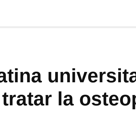
cia
tu apoyo
.
Donar
atina universit
tratar la oste