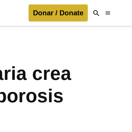
Donar / Donate
Open
Search
aria crea
oporosis