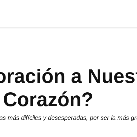
cia
tu apoyo
.
Donar
 oración a Nues
 Corazón?
s más difíciles y desesperadas, por ser la más gr