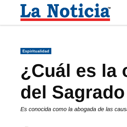
Saltar
al
La
contenido
Noti
Para mantenerte informado necesitamos
Publicado
Espiritualidad
en
¿Cuál es la
del Sagrado
Es conocida como la abogada de las causa