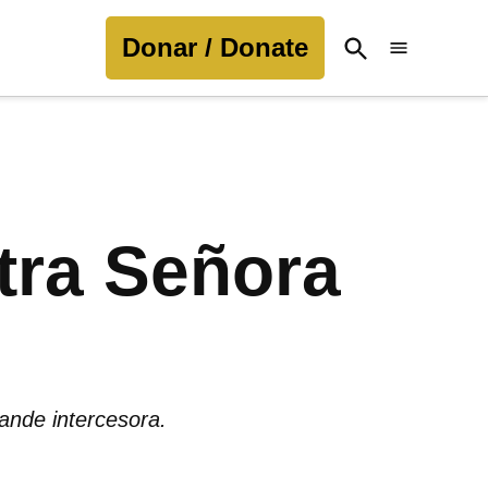
Donar / Donate
Open
Search
tra Señora
ande intercesora.