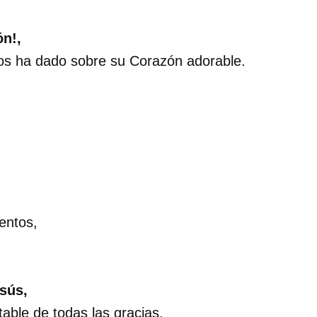
n!,
o os ha dado sobre su Corazón adorable.
entos,
sús,
able de todas las gracias,