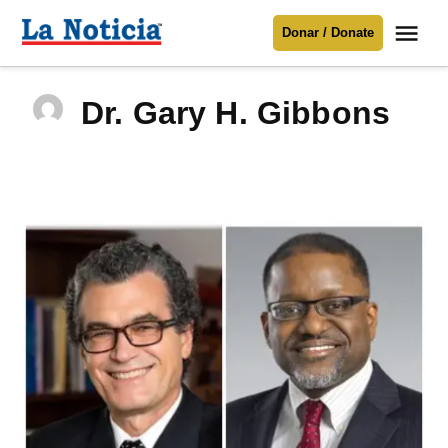
Saltar
Me
Donar / Donate
al
La
Noticia
contenido
Dr. Gary H. Gibbons
Para mantenerte informado necesitamos
tu apoyo
.
Donar