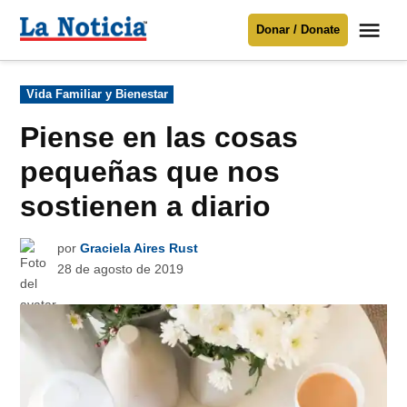
Saltar
Me
Donar / Donate
al
La
Noticia
contenido
Publicado
Vida Familiar y Bienestar
en
Para mantenerte informado necesitamos
tu apoyo
.
Piense en las cosas
Donar
pequeñas que nos
sostienen a diario
por
Graciela Aires Rust
28 de agosto de 2019