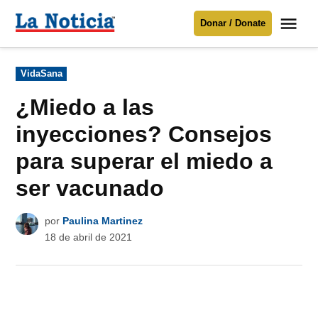
Saltar
Me
Donar / Donate
al
La
Noticia
contenido
Publicado
VidaSana
en
Para mantenerte informado necesitamos
tu apoyo
.
¿Miedo a las
Donar
inyecciones? Consejos
para superar el miedo a
ser vacunado
por
Paulina Martinez
18 de abril de 2021