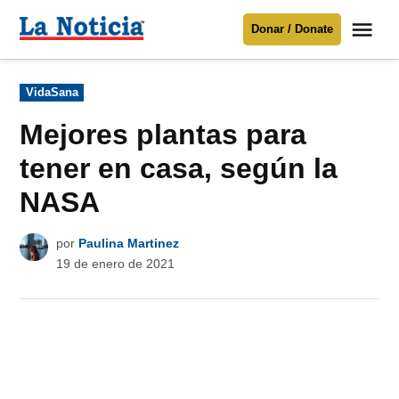
Saltar
Me
Donar / Donate
al
La
Noticia
contenido
Publicado
VidaSana
en
Para mantenerte informado necesitamos
tu apoyo
.
Mejores plantas para
Donar
tener en casa, según la
NASA
por
Paulina Martinez
19 de enero de 2021