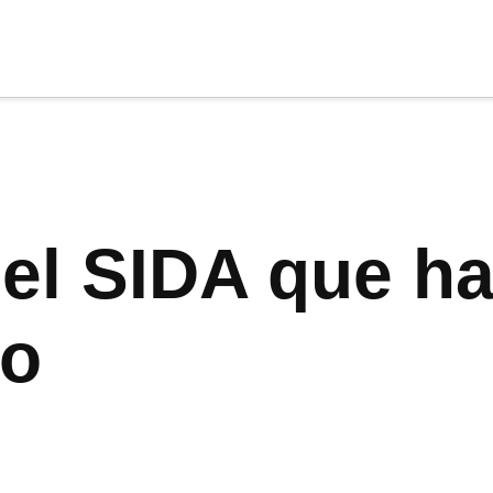
cia
tu apoyo
.
Donar
 el SIDA que h
po