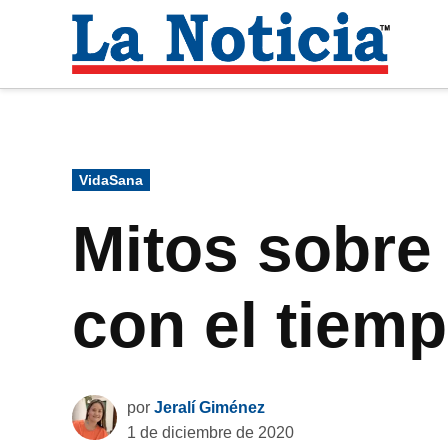
Saltar
al
La
contenido
Noti
Para mantenerte informado necesitamos
Publicado
VidaSana
en
Mitos sobre
con el tiem
por
Jeralí Giménez
1 de diciembre de 2020