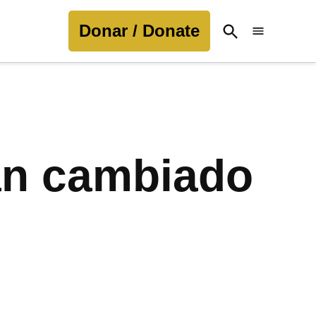
Donar / Donate
Open
Search
an cambiado