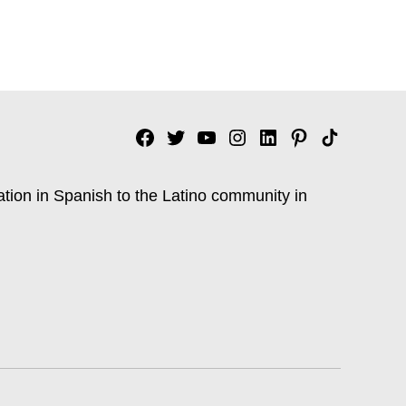
Facebook
Twitter
YouTube
Instagram
Linkedin
Pinterest
Tik
tok
ation in Spanish to the Latino community in