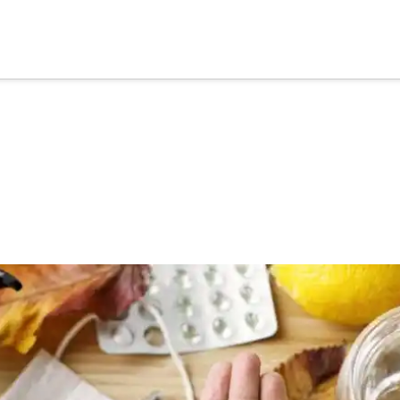
cia
tu apoyo
.
Donar