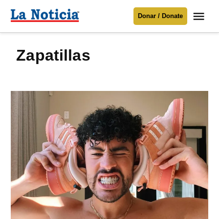
Saltar
Me
Donar / Donate
al
La
Noticia
contenido
zapatillas
Para mantenerte informado necesitamos
tu apoyo
.
Donar