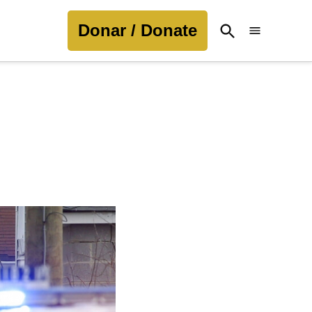
Donar / Donate
Open
Search