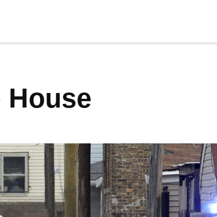
cia
tu apoyo
.
le House
Donar