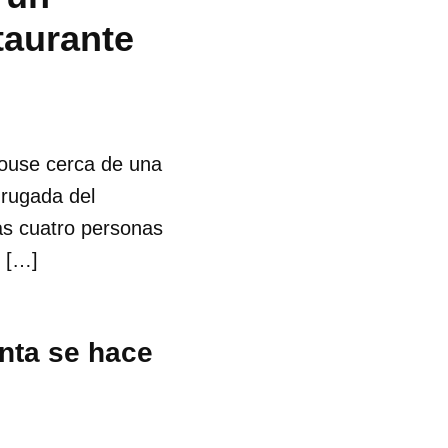
taurante
House cerca de una
drugada del
as cuatro personas
, […]
nta se hace