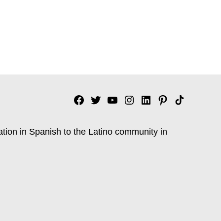
Facebook
Twitter
YouTube
Instagram
Linkedin
Pinterest
Tik
tok
ation in Spanish to the Latino community in