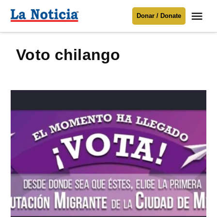
Saltar
Me
Donar / Donate
al
La
Noticia
contenido
voto chilango
Para mantenerte informado necesitamos
tu apoyo
.
Donar