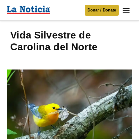
Saltar
Me
Donar / Donate
al
La
Noticia
contenido
Vida Silvestre de
Para mantenerte informado necesitamos
tu apoyo
.
Carolina del Norte
Donar