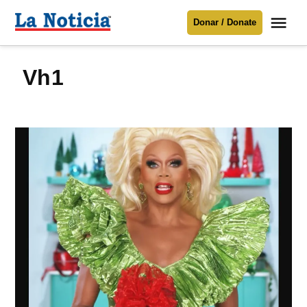
Saltar
Me
Donar / Donate
al
La
Noticia
contenido
vh1
Para mantenerte informado necesitamos
tu apoyo
.
Donar