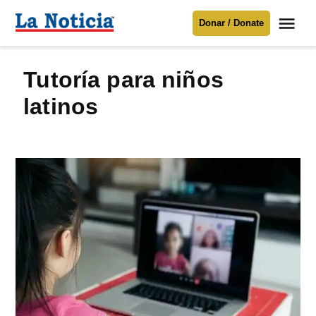
Saltar
Me
Donar / Donate
al
La
Noticia
contenido
Tutoría para niños
Para mantenerte informado necesitamos
tu apoyo
.
latinos
Donar